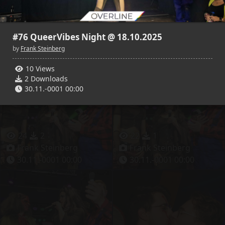
28
5
38
4
Frank Steinberg
Frank Steinberg
#76 QueerVibes Night @ 18.10.2025
30.11.-0001 00:00
30.11.-0001 00:00
by
Frank Steinberg
10 Views
2 Downloads
30.11.-0001 00:00
24
2
22
1
Frank Steinberg
Frank Steinberg
30.11.-0001 00:00
30.11.-0001 00:00