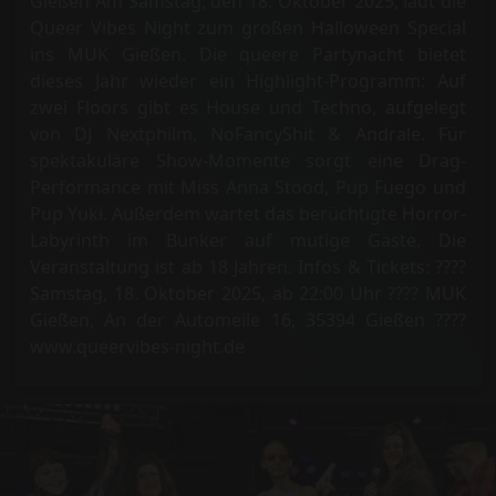
Gießen Am Samstag, den 18. Oktober 2025, lädt die
Queer Vibes Night zum großen Halloween Special
ins MUK Gießen. Die queere Partynacht bietet
dieses Jahr wieder ein Highlight-Programm: Auf
zwei Floors gibt es House und Techno, aufgelegt
von DJ Nextphilm, NoFancyShit & Andrale. Für
spektakuläre Show-Momente sorgt eine Drag-
Performance mit Miss Anna Stood, Pup Fuego und
Pup Yuki. Außerdem wartet das berüchtigte Horror-
Labyrinth im Bunker auf mutige Gäste. Die
Veranstaltung ist ab 18 Jahren. Infos & Tickets: ????
Samstag, 18. Oktober 2025, ab 22:00 Uhr ???? MUK
Gießen, An der Automeile 16, 35394 Gießen ????
www.queervibes-night.de