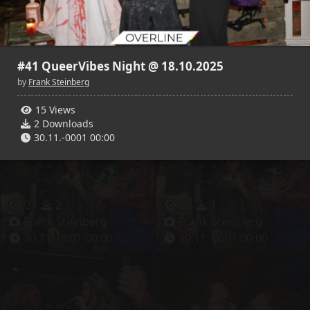
28
5
39
4
#41 QueerVibes Night @ 18.10.2025
Frank Steinberg
Frank Steinberg
30.11.-0001 00:00
30.11.-0001 00:00
by
Frank Steinberg
15 Views
2 Downloads
30.11.-0001 00:00
24
2
22
1
Frank Steinberg
Frank Steinberg
30.11.-0001 00:00
30.11.-0001 00:00