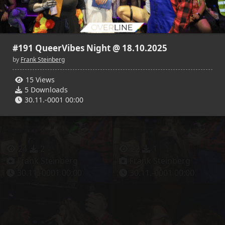
28
5
39
4
#191 QueerVibes Night @ 18.10.2025
Frank Steinberg
Frank Steinberg
30.11.-0001 00:00
30.11.-0001 00:00
by
Frank Steinberg
15 Views
5 Downloads
30.11.-0001 00:00
24
2
22
1
Frank Steinberg
Frank Steinberg
30.11.-0001 00:00
30.11.-0001 00:00