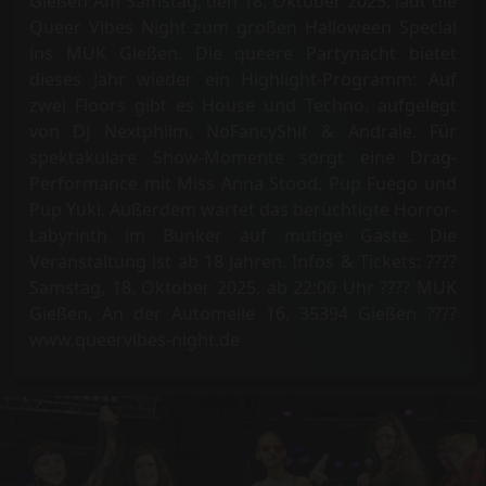
Gießen Am Samstag, den 18. Oktober 2025, lädt die
Queer Vibes Night zum großen Halloween Special
ins MUK Gießen. Die queere Partynacht bietet
dieses Jahr wieder ein Highlight-Programm: Auf
zwei Floors gibt es House und Techno, aufgelegt
von DJ Nextphilm, NoFancyShit & Andrale. Für
spektakuläre Show-Momente sorgt eine Drag-
Performance mit Miss Anna Stood, Pup Fuego und
Pup Yuki. Außerdem wartet das berüchtigte Horror-
Labyrinth im Bunker auf mutige Gäste. Die
Veranstaltung ist ab 18 Jahren. Infos & Tickets: ????
Samstag, 18. Oktober 2025, ab 22:00 Uhr ???? MUK
Gießen, An der Automeile 16, 35394 Gießen ????
www.queervibes-night.de