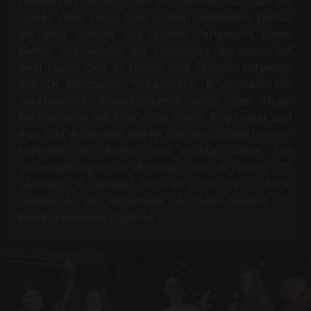
Gießen Am Samstag, den 18. Oktober 2025, lädt die
Queer Vibes Night zum großen Halloween Special
ins MUK Gießen. Die queere Partynacht bietet
dieses Jahr wieder ein Highlight-Programm: Auf
zwei Floors gibt es House und Techno, aufgelegt
von DJ Nextphilm, NoFancyShit & Andrale. Für
spektakuläre Show-Momente sorgt eine Drag-
Performance mit Miss Anna Stood, Pup Fuego und
Pup Yuki. Außerdem wartet das berüchtigte Horror-
Labyrinth im Bunker auf mutige Gäste. Die
Veranstaltung ist ab 18 Jahren. Infos & Tickets: ????
Samstag, 18. Oktober 2025, ab 22:00 Uhr ???? MUK
Gießen, An der Automeile 16, 35394 Gießen ????
www.queervibes-night.de