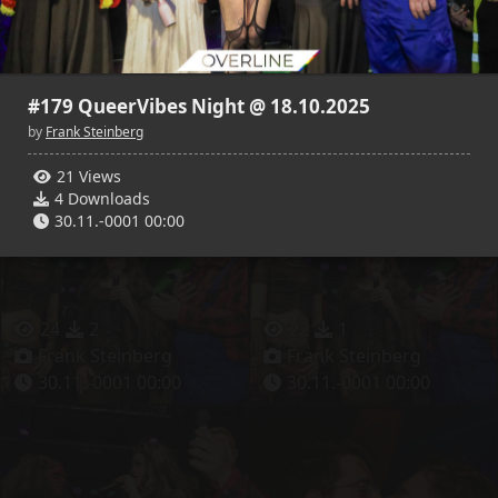
28
5
39
4
#179 QueerVibes Night @ 18.10.2025
Frank Steinberg
Frank Steinberg
30.11.-0001 00:00
30.11.-0001 00:00
by
Frank Steinberg
21 Views
4 Downloads
30.11.-0001 00:00
24
2
22
1
Frank Steinberg
Frank Steinberg
30.11.-0001 00:00
30.11.-0001 00:00