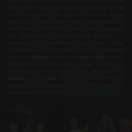
Gießen Am Samstag, den 18. Oktober 2025, lädt die
Queer Vibes Night zum großen Halloween Special
ins MUK Gießen. Die queere Partynacht bietet
dieses Jahr wieder ein Highlight-Programm: Auf
zwei Floors gibt es House und Techno, aufgelegt
von DJ Nextphilm, NoFancyShit & Andrale. Für
spektakuläre Show-Momente sorgt eine Drag-
Performance mit Miss Anna Stood, Pup Fuego und
Pup Yuki. Außerdem wartet das berüchtigte Horror-
Labyrinth im Bunker auf mutige Gäste. Die
Veranstaltung ist ab 18 Jahren. Infos & Tickets: ????
Samstag, 18. Oktober 2025, ab 22:00 Uhr ???? MUK
Gießen, An der Automeile 16, 35394 Gießen ????
www.queervibes-night.de