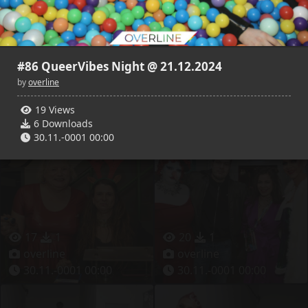
#86 QueerVibes Night @ 21.12.2024
13
3
16
3
by
overline
overline
overline
19 Views
30.11.-0001 00:00
30.11.-0001 00:00
6 Downloads
30.11.-0001 00:00
17
1
20
1
overline
overline
30.11.-0001 00:00
30.11.-0001 00:00