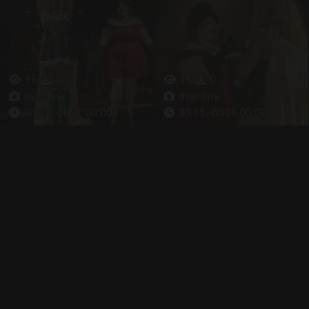
15
4
15
0
overline
overline
30.11.-0001 00:00
30.11.-0001 00:00