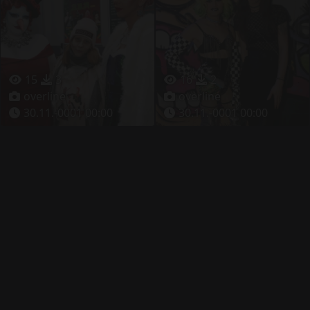
15
3
16
2
overline
overline
30.11.-0001 00:00
30.11.-0001 00:00