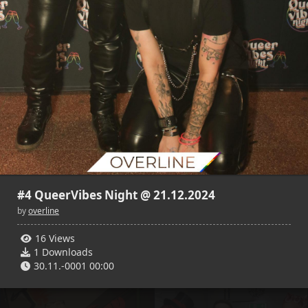
16
2
14
1
overline
overline
30.11.-0001 00:00
30.11.-0001 00:00
#4 QueerVibes Night @ 21.12.2024
by
overline
13
3
16
3
16 Views
overline
overline
1 Downloads
30.11.-0001 00:00
30.11.-0001 00:00
30.11.-0001 00:00