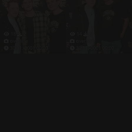
18
2
14
5
overline
overline
30.11.-0001 00:00
30.11.-0001 00:00