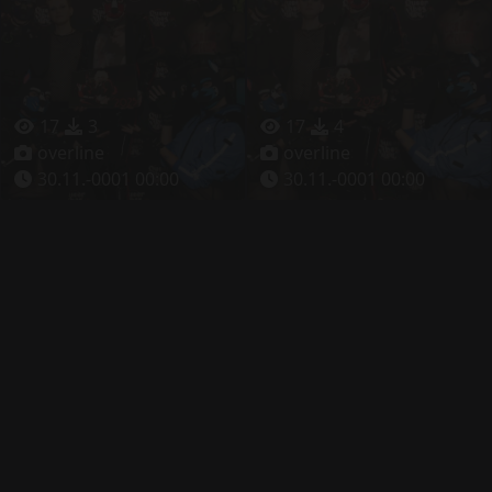
17
3
17
4
overline
overline
30.11.-0001 00:00
30.11.-0001 00:00