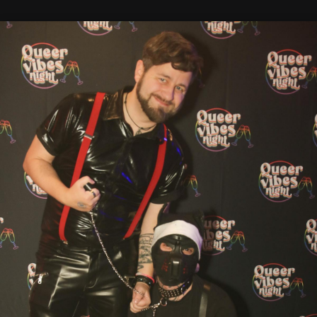
18
2
17
2
overline
overline
30.11.-0001 00:00
30.11.-0001 00:00