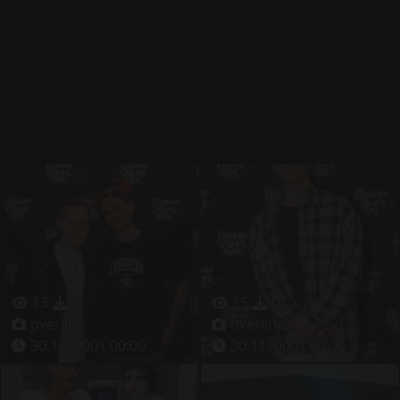
13
0
15
0
overline
overline
30.11.-0001 00:00
30.11.-0001 00:00