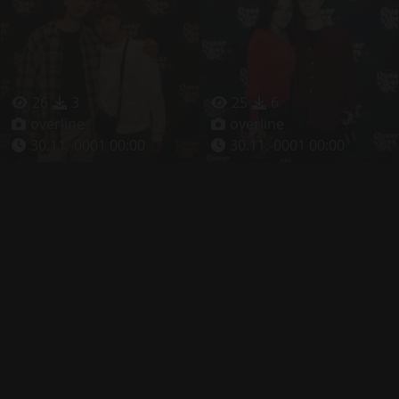
26
3
25
6
overline
overline
30.11.-0001 00:00
30.11.-0001 00:00