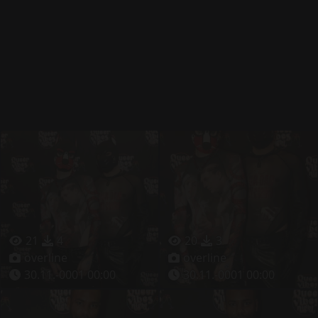
21
4
20
3
overline
overline
30.11.-0001 00:00
30.11.-0001 00:00