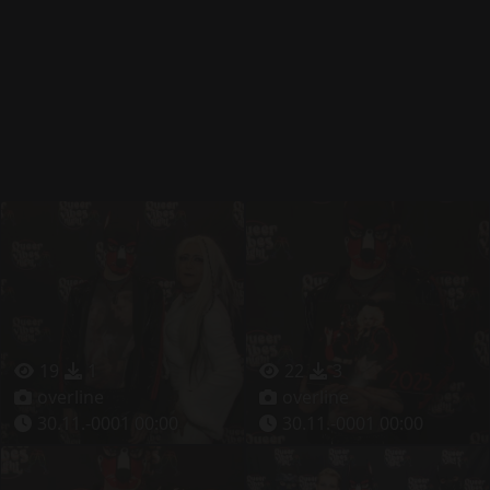
19
1
22
3
overline
overline
30.11.-0001 00:00
30.11.-0001 00:00