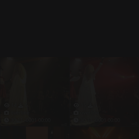
14
6
15
4
overline
overline
30.11.-0001 00:00
30.11.-0001 00:00