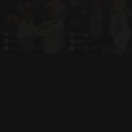
19
4
20
2
overline
overline
30.11.-0001 00:00
30.11.-0001 00:00