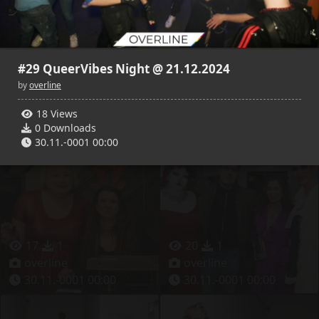
#29 QueerVibes Night @ 21.12.2024
13
3
16
3
by
overline
overline
overline
18 Views
30.11.-0001 00:00
30.11.-0001 00:00
0 Downloads
30.11.-0001 00:00
17
1
20
1
overline
overline
30.11.-0001 00:00
30.11.-0001 00:00