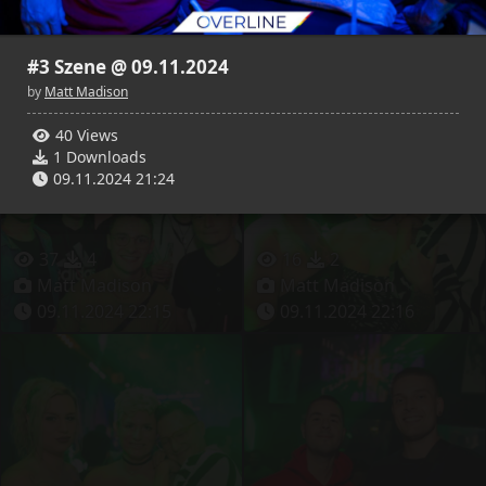
18
3
24
5
Matt Madison
Matt Madison
#3 Szene @ 09.11.2024
09.11.2024 22:13
09.11.2024 22:14
by
Matt Madison
40 Views
1 Downloads
09.11.2024 21:24
37
4
16
2
Matt Madison
Matt Madison
09.11.2024 22:15
09.11.2024 22:16