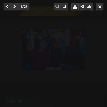
3 / 29
Szene