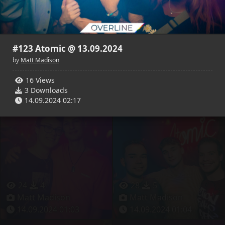
#123 Atomic @ 13.09.2024
by
Matt Madison
22
8
20
6
16 Views
Matt Madison
Matt Madison
3 Downloads
14.09.2024 01:02
14.09.2024 01:02
14.09.2024 02:17
24
4
28
5
Matt Madison
Matt Madison
14.09.2024 01:03
14.09.2024 01:04