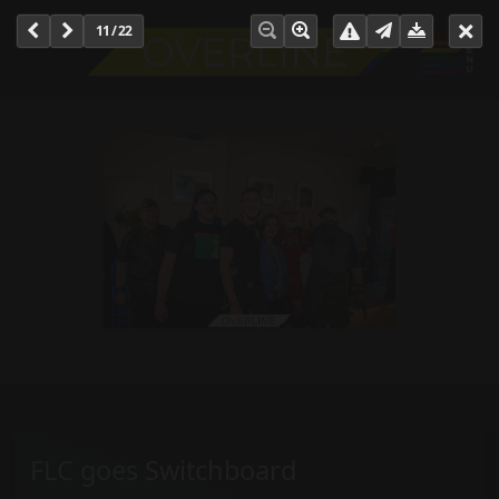
11 / 22
FLC goes Switchboard